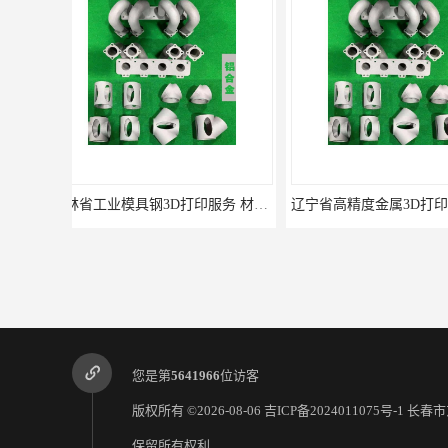
辽宁省高精度金属3D打印服务 东师青鸟科技
您是第
5641966
位访客
版权所有 ©2026-08-06
吉ICP备2024011075号-1
长春市
保留所有权利.