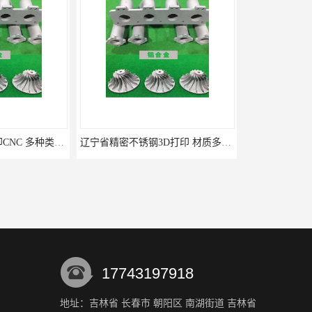
辽宁省精密不锈钢3D打印 材质多样加工定制
长春东师青鸟深耕各类工程塑料3D打印十余年，一对一服务
17743197918
地址：吉林省 长春市 朝阳区 南湖街道 吉林省