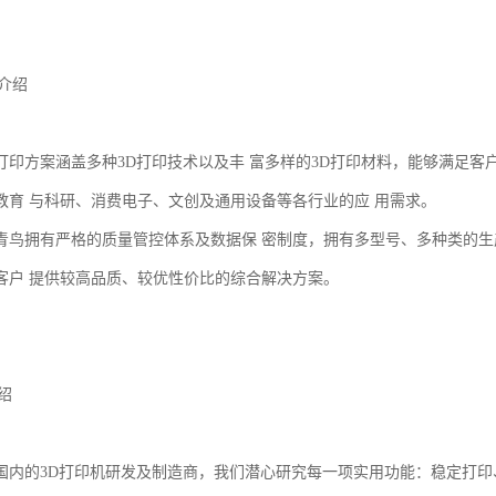
介绍
打印方案涵盖多种3D打印技术以及丰 富多样的3D打印材料，能够满足客
教育 与科研、消费电子、文创及通用设备等各行业的应 用需求。
青鸟拥有严格的质量管控体系及数据保 密制度，拥有多型号、多种类的
客户 提供较高品质、较优性价比的综合解决方案。
绍
国内的3D打印机研发及制造商，我们潜心研究每一项实用功能：稳定打