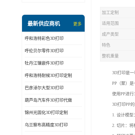
加工定制
最新供应商机
适用范围
更多
成产类型
呼和浩特彩色3D打印
特色
呼伦贝尔零件3D打印
整机重量
牡丹江镶嵌件3D打印
3D打印是
呼和浩特耐候3D打印定制
PP（聚）
巴彦淖尔大型3D打印
使用PP进
葫芦岛汽车件3D打印代做
3D打印P
锦州光固化3D打印定制
1. 设计模
乌兰察布高精度3D打印
2. 切片