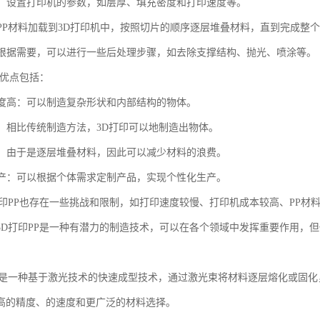
设置：设置打印机的参数，如层厚、填充密度和打印速度等。
：将PP材料加载到3D打印机中，按照切片的顺序逐层堆叠材料，直到完成整
理：根据需要，可以进行一些后处理步骤，如去除支撑结构、抛光、喷涂等。
的优点包括：
自由度高：可以制造复杂形状和内部结构的物体。
制造：相比传统制造方法，3D打印可以地制造出物体。
材料：由于是逐层堆叠材料，因此可以减少材料的浪费。
化生产：可以根据个体需求定制产品，实现个性化生产。
打印PP也存在一些挑战和限制，如打印速度较慢、打印机成本较高、PP材
3D打印PP是一种有潜力的制造技术，可以在各个领域中发挥重要作用，
印是一种基于激光技术的快速成型技术，通过激光束将材料逐层熔化或固化
高的精度、的速度和更广泛的材料选择。