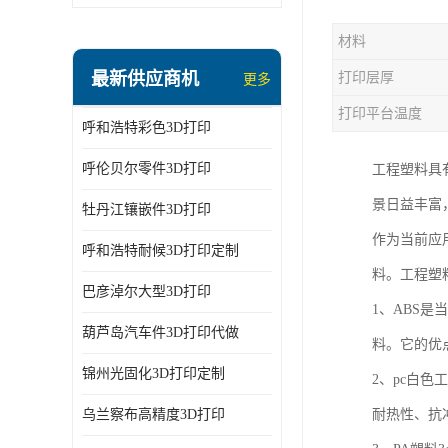
材料
最新供应商机
打印层厚
更多
打印平台温度
呼和浩特彩色3D打印
呼伦贝尔零件3D打印
工程塑料具
景日益丰富
牡丹江镶嵌件3D打印
作为当前应
呼和浩特耐候3D打印定制
料。工程塑
巴彦淖尔大型3D打印
1、ABS
葫芦岛汽车件3D打印代做
料。它的优
锦州光固化3D打印定制
2、pc白
乌兰察布高精度3D打印
耐热性、抗