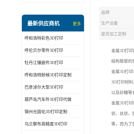
品牌
最新供应商机
生产设备
更多
是否加工定制
呼和浩特彩色3D打印
呼伦贝尔零件3D打印
金属3D打
结构致密的
牡丹江镶嵌件3D打印
金属3D打
呼和浩特耐候3D打印定制
3D打印材
巴彦淖尔大型3D打印
以及砂糖等
葫芦岛汽车件3D打印代做
金属3D打
锦州光固化3D打印定制
状、丝状、
乌兰察布高精度3D打印
等，而为了