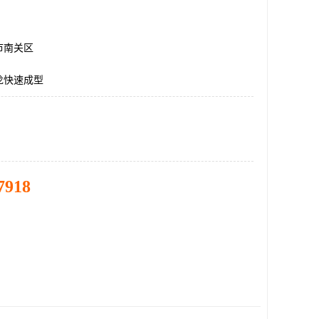
市南关区
龙快速成型
7918