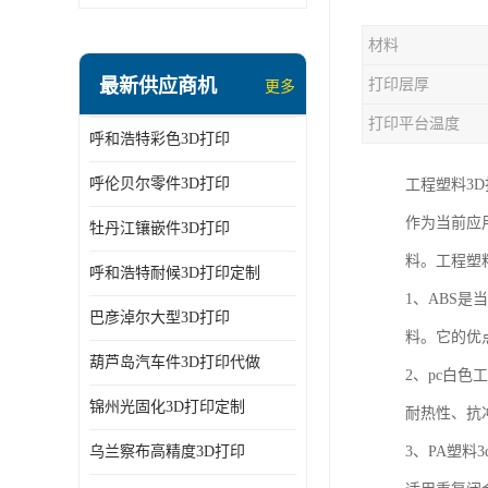
材料
最新供应商机
打印层厚
更多
打印平台温度
呼和浩特彩色3D打印
呼伦贝尔零件3D打印
工程塑料3
作为当前应
牡丹江镶嵌件3D打印
料。工程塑
呼和浩特耐候3D打印定制
1、ABS
巴彦淖尔大型3D打印
料。它的优
葫芦岛汽车件3D打印代做
2、pc白
锦州光固化3D打印定制
耐热性、抗
乌兰察布高精度3D打印
3、PA塑