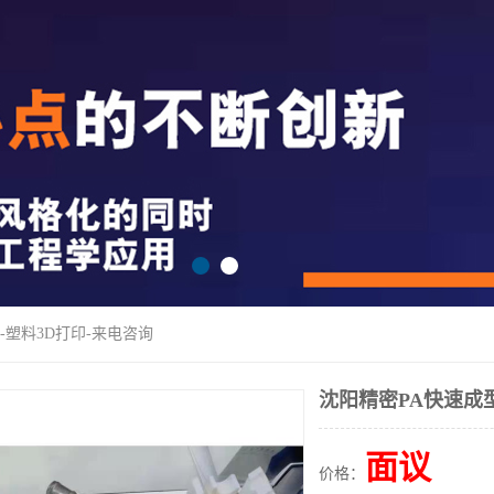
-塑料3D打印-来电咨询
沈阳精密PA快速成型
面议
价格：