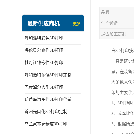
品牌
最新供应商机
生产设备
更多
是否加工定制
呼和浩特彩色3D打印
呼伦贝尔零件3D打印
自3D打印
一直是研究
牡丹江镶嵌件3D打印
景，在装备
呼和浩特耐候3D打印定制
大多数人认
巴彦淖尔大型3D打印
印的主要优
葫芦岛汽车件3D打印代做
1、3D打
锦州光固化3D打印定制
2、成本比
乌兰察布高精度3D打印
3、根据所