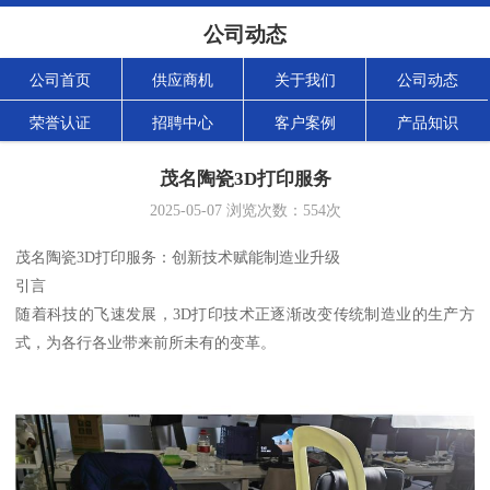
公司动态
公司首页
供应商机
关于我们
公司动态
荣誉认证
招聘中心
客户案例
产品知识
茂名陶瓷3D打印服务
2025-05-07
浏览次数：
554
次
茂名陶瓷3D打印服务：创新技术赋能制造业升级
引言
随着科技的飞速发展，3D打印技术正逐渐改变传统制造业的生产方
式，为各行各业带来前所未有的变革。