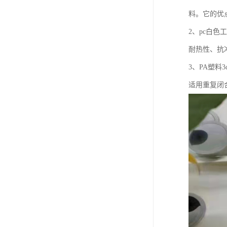
料。它的优
2、pc白
耐热性、抗
3、PA塑
适用重复闭