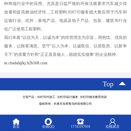
种终端行业中的应用。尤其是日益严格的环保法规要求汽车减少排
放量和提高燃油经济性，工程塑料3D打印服务能大量应用于汽车和
运输行业。此外，家电产品、电器及电子产品、包装、建筑等行业
也广泛使用工程塑料。
我们本着“以信为天，以诚为本”的经营理念为宗旨，用热忱、优良的
服务，让顾客满意。坚守“以人为本、以诚取信、以质取胜、以新争
天下”的质量方针和“正正直直做人，踏踏实实做事”的企业精神。
m.chsdsdqlkj.b2b168.com
Top
主营产品：3D打印代加工 3D打印设计服务 3D打印相关教育培训
版权所有：长春市东师青鸟科技有限公司
首页
在线QQ
17743197918
在线留言