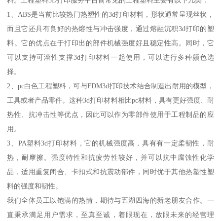
料。工程塑料3D打印服务中目前常见的工程塑料主要有以下几类：
1、ABS是当前比较热门热塑性的3d打印材料，形状通常呈现丝状，
而且它还具有良好的热熔性与冲击强度，通过熔融沉积3d打印的塑
料。它的优点在于打印出的部件机械强度好且稳定性高。同时，它
可以支持可溶性支撑3d打印材料一起使用，可以进行多种颜色选
择。
2、pc白色工程塑料，可与FDM3d打印技术结合制造出耐用的模型，
工具或者产品零件。这种3d打印材料相比pc材料，具有更好强度、耐
热性、抗冲击性等优点，因此可以作为零部件使用于工程制品的应
用。
3、PA塑料3d打印材料，它的机械强度高，具有有一定柔韧性，耐
热，耐摩擦。强度特性和抗疲劳性较好，并可以抗中腐蚀性化学
品，适用重复闭合、卡扣式和抗震动部件，同时优于其他热塑性塑
料的强度和韧性。
我们全体员工以饱满的热情，期待与五湖四海的新老朋友合作。一
直秉承满足用户需求，至真至诚，着眼现在，放眼未来的经营理