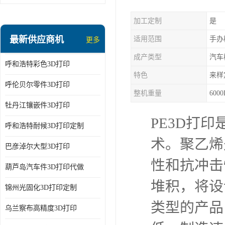
加工定制
是
最新供应商机
适用范围
手办
更多
成产类型
汽车
呼和浩特彩色3D打印
特色
来样
呼伦贝尔零件3D打印
整机重量
6000
牡丹江镶嵌件3D打印
PE3D打印
呼和浩特耐候3D打印定制
术。聚乙烯
巴彦淖尔大型3D打印
性和抗冲击
葫芦岛汽车件3D打印代做
堆积，将设
锦州光固化3D打印定制
类型的产品
乌兰察布高精度3D打印