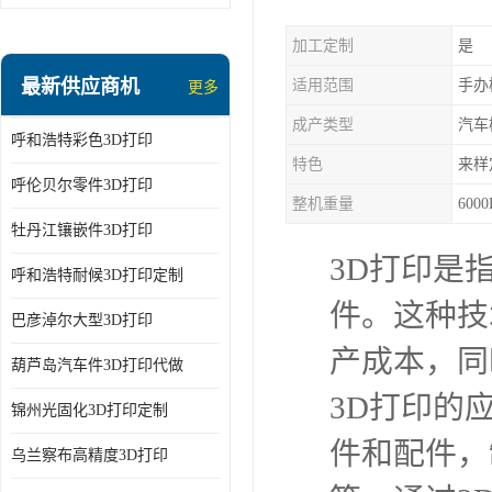
加工定制
是
最新供应商机
适用范围
手办
更多
成产类型
汽车
呼和浩特彩色3D打印
特色
来样
呼伦贝尔零件3D打印
整机重量
6000
牡丹江镶嵌件3D打印
3D打印是
呼和浩特耐候3D打印定制
件。这种技
巴彦淖尔大型3D打印
产成本，同
葫芦岛汽车件3D打印代做
3D打印的
锦州光固化3D打印定制
件和配件，
乌兰察布高精度3D打印