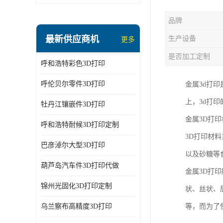
品牌
最新供应商机
生产设备
更多
是否加工定制
呼和浩特彩色3D打印
呼伦贝尔零件3D打印
金属3d打
上，3d打
牡丹江镶嵌件3D打印
金属3D打
呼和浩特耐候3D打印定制
3D打印材
巴彦淖尔大型3D打印
以及砂糖等
葫芦岛汽车件3D打印代做
金属3D打
锦州光固化3D打印定制
状、丝状、
乌兰察布高精度3D打印
等，而为了