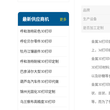
品牌
最新供应商机
生产设备
更多
是否加工定制
呼和浩特彩色3D打印
呼伦贝尔零件3D打印
金属3d打
上，3d打
牡丹江镶嵌件3D打印
金属3D打
呼和浩特耐候3D打印定制
3D打印材
巴彦淖尔大型3D打印
以及砂糖等
葫芦岛汽车件3D打印代做
金属3D打
锦州光固化3D打印定制
状、丝状、
乌兰察布高精度3D打印
等，而为了