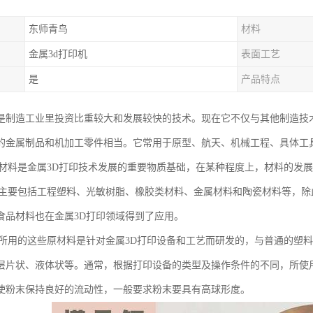
东师青鸟
材料
金属3d打印机
表面工艺
是
产品特点
印是制造工业里投资比重较大和发展较快的技术。现在它不仅与其他制造技
印的金属制品和机加工零件相当。它常用于原型、航天、机械工程、具体工
印材料是金属3D打印技术发展的重要物质基础，在某种程度上，材料的发
料主要包括工程塑料、光敏树脂、橡胶类材料、金属材料和陶瓷材料等，
食品材料也在金属3D打印领域得到了应用。
印所用的这些原材料是针对金属3D打印设备和工艺而研发的，与普通的塑
层片状、液体状等。通常，根据打印设备的类型及操作条件的不同，所使用的
使粉末保持良好的流动性，一般要求粉末要具有高球形度。