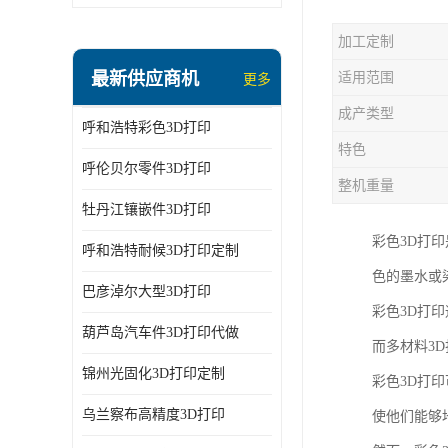
加工定制
最新供应商机
适用范围
更多
成产类型
呼和浩特彩色3D打印
特色
呼伦贝尔零件3D打印
整机重量
牡丹江镶嵌件3D打印
彩色3D打
呼和浩特耐候3D打印定制
色的墨水或
巴彦淖尔大型3D打印
彩色3D打
葫芦岛汽车件3D打印代做
而多材料3
锦州光固化3D打印定制
彩色3D打
乌兰察布高精度3D打印
使他们能够