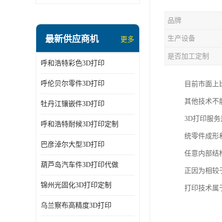
品牌
最新供应商机
生产设备
更多
是否加工定制
呼和浩特彩色3D打印
呼伦贝尔零件3D打印
目前市面上
其他技术不
牡丹江镶嵌件3D打印
3D打印服
呼和浩特耐候3D打印定制
统零件成形
巴彦淖尔大型3D打印
任意内部结
葫芦岛汽车件3D打印代做
正因为相较
锦州光固化3D打印定制
打印技术属
乌兰察布高精度3D打印