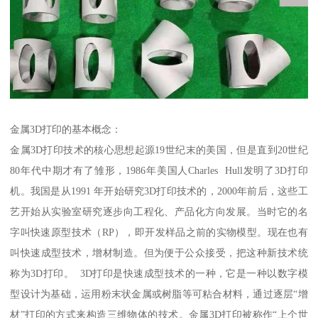
金属3D打印的基本概念：
金属3D打印技术的核心思想起源19世纪末的美国，但是直到20世纪
80年代中期才有了雏形，1986年美国人Charles Hull发明了3D打印
机。我国是从1991 年开始研究3D打印技术的，2000年前后，这些工
艺开始从实验室研究逐步向工程化、产品化方向发展。当时它的名
字叫快速原型技术（RP），即开发样品之前的实物模型。现在也有
叫快速成型技术，增材制造。但为便于公众接受，把这种新技术统
称为3D打印。 3D打印是快速成型技术的一种，它是一种以数字模
型设计为基础，运用粉末状金属或树脂等可粘合材料，通过逐层“增
材”打印的方式来构造三维物体的技术。金属3D打印被称作“上个世