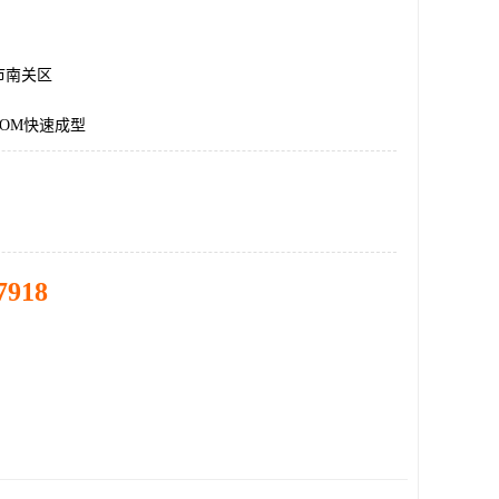
市南关区
OM快速成型
7918