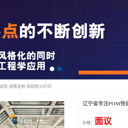
成型-按需定制-高韧性3D打印
辽宁省专注POM快
面议
价格：