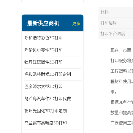
材料
最新供应商机
打印层厚
更多
打印平台温度
呼和浩特彩色3D打印
呼伦贝尔零件3D打印
现在，市面
打印服务将
牡丹江镶嵌件3D打印
工程塑料以
呼和浩特耐候3D打印定制
程材料使用
巴彦淖尔大型3D打印
求。
葫芦岛汽车件3D打印代做
根据3D科
锦州光固化3D打印定制
放量和提高
乌兰察布高精度3D打印
广泛使用工