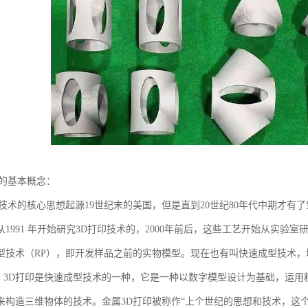
印的基本概念：
技术的核心思想起源19世纪末的美国，但是直到20世纪80年代中期才有了雏形，1
从1991 年开始研究3D打印技术的，2000年前后，这些工艺开始从实
型技术（RP），即开发样品之前的实物模型。现在也有叫快速成型技术
。 3D打印是快速成型技术的一种，它是一种以数字模型设计为基础，运用
来构造三维物体的技术。金属3D打印被称作“上个世纪的思想和技术，这个