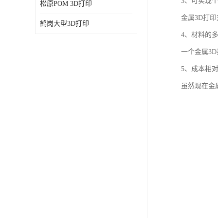
3、可实现
松原POM 3D打印
金属3D打
鹤岗大型3D打印
4、材料的
一个金属3
5、成本相
虽然现在金