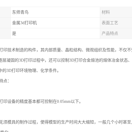
东师青鸟
材料
金属3d打印机
表面工艺
是
产品特点
D打印技术制造的构件，其内部质量、晶粒结构、微观组织及性能，不仅
逐层凝固的3D打印过程中，还可以控制3D打印合金熔池的熔体冶金状态
中的3D打印环境物理、化学条件。
印特点：
。
打印设备的精度基本都可控制在0.05mm以下。
。
印无须模具的制作过程，使得模型的生产时间大大缩短，一般几个小时甚