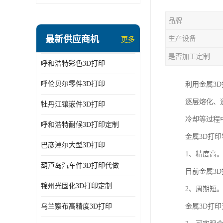
品牌
最新供应商机
生产设备
更多
是否加工定制
呼和浩特彩色3D打印
呼伦贝尔零件3D打印
利用金属3
逐层熔化、
牡丹江镶嵌件3D打印
冷却等过程
呼和浩特耐候3D打印定制
金属3D打
巴彦淖尔大型3D打印
1、精度高
葫芦岛汽车件3D打印代做
目前金属3D
锦州光固化3D打印定制
2、周期短
乌兰察布高精度3D打印
金属3D打