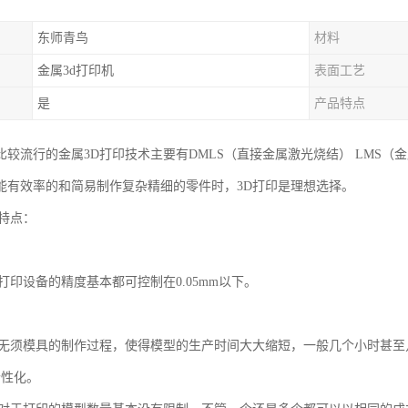
东师青鸟
材料
金属3d打印机
表面工艺
是
产品特点
比较流行的金属3D打印技术主要有DMLS（直接金属激光烧结） LMS（
能有效率的和简易制作复杂精细的零件时，3D打印是理想选择。
印特点：
。
打印设备的精度基本都可控制在0.05mm以下。
。
印无须模具的制作过程，使得模型的生产时间大大缩短，一般几个小时甚
个性化。