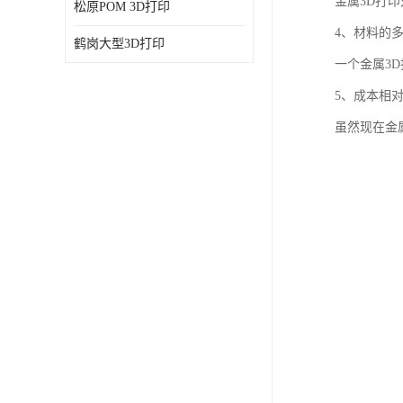
金属3D打
松原POM 3D打印
4、材料的
鹤岗大型3D打印
一个金属3
5、成本相
虽然现在金