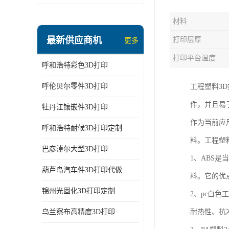
材料
最新供应商机
打印层厚
更多
打印平台温度
呼和浩特彩色3D打印
呼伦贝尔零件3D打印
工程塑料3
件，并且易
牡丹江镶嵌件3D打印
作为当前应
呼和浩特耐候3D打印定制
料。工程塑
巴彦淖尔大型3D打印
1、ABS
葫芦岛汽车件3D打印代做
料。它的优
锦州光固化3D打印定制
2、pc白
乌兰察布高精度3D打印
耐热性、抗