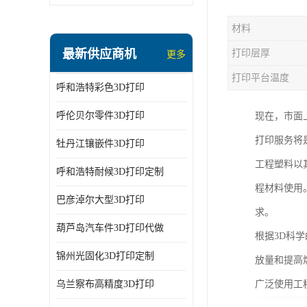
材料
最新供应商机
打印层厚
更多
打印平台温度
呼和浩特彩色3D打印
呼伦贝尔零件3D打印
现在，市面
打印服务将
牡丹江镶嵌件3D打印
工程塑料以
呼和浩特耐候3D打印定制
程材料使用
巴彦淖尔大型3D打印
求。
葫芦岛汽车件3D打印代做
根据3D科
锦州光固化3D打印定制
放量和提高
乌兰察布高精度3D打印
广泛使用工