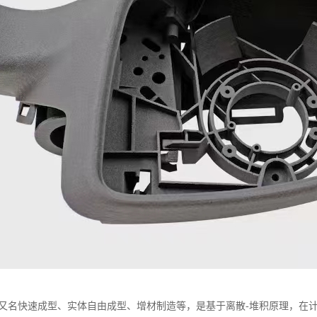
术又名快速成型、实体自由成型、增材制造等，是基于离散-堆积原理，在