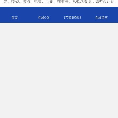
光、喷砂、喷漆、电镀、印刷、镭雕等。从概念表明，原型设计到
生产，工程塑料3D打印服务对于产品开发过程中的每个步骤都非常
有用。
首页
在线QQ
17743197918
在线留言